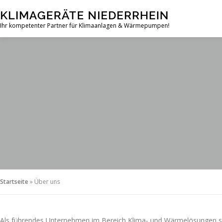
Zum
KLIMAGERÄTE NIEDERRHEIN
Inhalt
Ihr kompetenter Partner für Klimaanlagen & Wärmepumpen!
springen
Startseite
»
Über uns
Als führendes Unternehmen im Bereich Klima- und Wärmelösungen sind