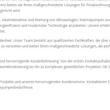
tenz bieten wir Ihnen maßgeschneiderte Lösungen für Privatwohnunge
erecht wird.
ion, Inbetriebnahme und Wartung von Klimaanlagen, Wärmepumpen un
rgieeffizienz und modernster Technologie anzubieten. Unsere erfahre
tet.
edenheit. Unser Team besteht aus qualifizierten Fachkräften, die übe
e zu verstehen und bieten Ihnen maßgeschneiderte Lösungen, die per
e und hervorragende Kundenbetreuung. Von der ersten Kontaktaufnahme
raumklimatisierung bis hin zu komplexen gewerblichen Projekten. Ob S
n Produkte und unseren hervorragenden Kundenservice. Kontaktieren S
mepumpenbedürfnisse.