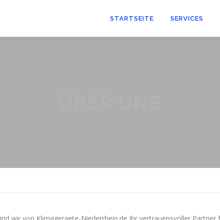
STARTSEITE
SERVICES
ÜBER UNS
 wir von Klimageraete-Niederrhein.de Ihr vertrauensvoller Partner f