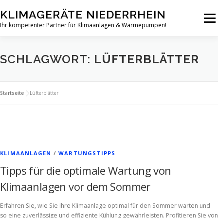
Zum
KLIMAGERÄTE NIEDERRHEIN
Inhalt
Menü
springen
Ihr kompetenter Partner für Klimaanlagen & Wärmepumpen!
STARTSEITE
SERVICES
PRODUKTÜBERSICHT
SCHLAGWORT:
LÜFTERBLÄTTER
KLIMAANLAGEN-NEWS
KONTAKT
Startseite
»
Lüfterblätter
KLIMAANLAGEN
/
WARTUNGSTIPPS
Tipps für die optimale Wartung von
Klimaanlagen vor dem Sommer
Erfahren Sie, wie Sie Ihre Klimaanlage optimal für den Sommer warten und
so eine zuverlässige und effiziente Kühlung gewährleisten. Profitieren Sie von