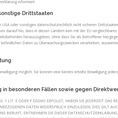
erklärung informiert.
onstige Drittstaaten
USA oder sonstigen datenschutzrechtlich nicht sicheren Drittstaate
isen darauf hin, dass in diesen Ländern kein mit der EU vergleichbare
itsbehörden herauszugeben, ohne dass Sie als Betroffener hiergegen
n befindlichen Daten zu Überwachungszwecken verarbeiten, auswerten
itung
nwilligung möglich. Sie können eine bereits erteilte Einwilligung jede
in besonderen Fällen sowie gegen Direktwer
 1 LIT. E ODER F DSGVO ERFOLGT, HABEN SIE JEDERZEIT DAS R
ENBEZOGENEN DATEN WIDERSPRUCH EINZULEGEN; DIES GILT AUC
TUNG BERUHT, ENTNEHMEN SIE DIESER DATENSCHUTZERKLÄRUNG.