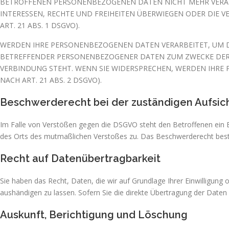
BETROFFENEN PERSONENBEZOGENEN DATEN NICHT MEHR VERARB
INTERESSEN, RECHTE UND FREIHEITEN ÜBERWIEGEN ODER DIE
ART. 21 ABS. 1 DSGVO).
WERDEN IHRE PERSONENBEZOGENEN DATEN VERARBEITET, UM DI
BETREFFENDER PERSONENBEZOGENER DATEN ZUM ZWECKE DERART
VERBINDUNG STEHT. WENN SIE WIDERSPRECHEN, WERDEN IHR
NACH ART. 21 ABS. 2 DSGVO).
Beschwerde­recht bei der zuständigen Aufsic
Im Falle von Verstößen gegen die DSGVO steht den Betroffenen ein Be
des Orts des mutmaßlichen Verstoßes zu. Das Beschwerderecht besteh
Recht auf Daten­übertrag­barkeit
Sie haben das Recht, Daten, die wir auf Grundlage Ihrer Einwilligung 
aushändigen zu lassen. Sofern Sie die direkte Übertragung der Daten 
Auskunft, Berichtigung und Löschung